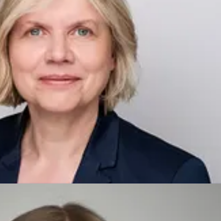
rin
carolin.fricke@sahle.de
02571 81-275