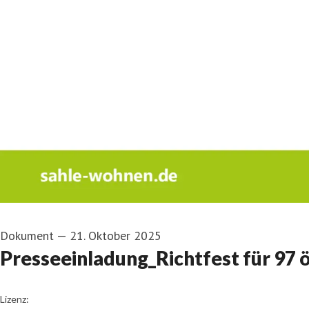
Dokument
—
21. Oktober 2025
Presseeinladung_Richtfest für 97
go to media item
Lizenz: