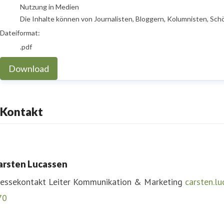
Nutzung in Medien
Die Inhalte können von Journalisten, Bloggern, Kolumnisten, Sch
Dateiformat:
.pdf
Download
Kontakt
arsten Lucassen
ressekontakt
Leiter Kommunikation & Marketing
carsten.l
70