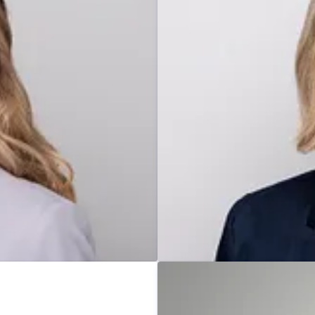
Carolin Fricke
Pressekontakt
Pressespreche