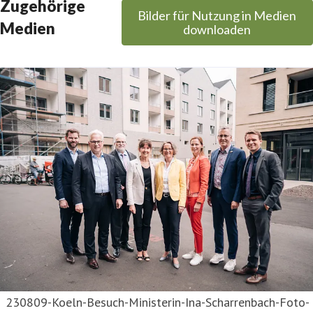
Zugehörige
Bilder für Nutzung in Medien
ressekontakt
Werkstudentin Kommunikation
Medien
downloaden
uisa.scholz@sahle.de
02571 81-511
230809-Koeln-Besuch-Ministerin-Ina-Scharrenbach-Foto-