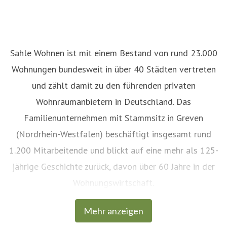
Sahle Wohnen ist mit einem Bestand von rund 23.000
Wohnungen bundesweit in über 40 Städten vertreten
und zählt damit zu den führenden privaten
Wohnraumanbietern in Deutschland. Das
Familienunternehmen mit Stammsitz in Greven
(Nordrhein-Westfalen) beschäftigt insgesamt rund
1.200 Mitarbeitende und blickt auf eine mehr als 125-
jährige Geschichte zurück, davon über 60 Jahre in der
Wohnungswirtschaft.
Mehr anzeigen
Eine Besonderheit der Unternehmensgruppe Sahle