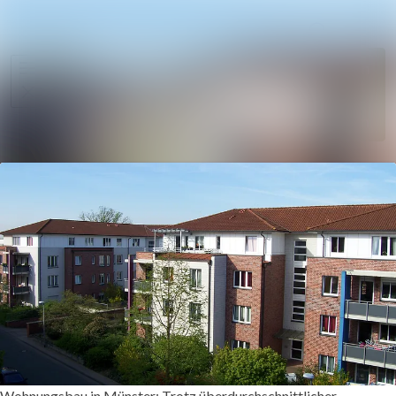
Im Newsro
Alle Meldungen
Folgen
Mediengalerie
Nicht
mehr
Veranstaltungen
folgen
Kontakt
Wohnungsbau in Münster: Trotz überdurchschnittlicher