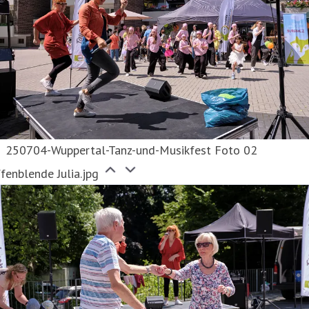
250704-Wuppertal-Tanz-und-Musikfest Foto 02
fenblende Julia.jpg