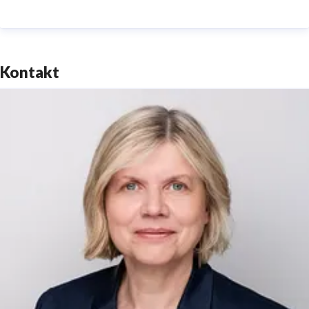
Gruppenunternehmen gemeinsam erbracht.
Das Wohnungsunternehmen Sahle Wohnen ist im
öffentlich geförderten und frei finanzierten
Kontakt
Wohnungsbau tätig. Für größtmögliche Kundennähe
sorgen 19 regionale Kundencenter und Servicebüros
und die gemeinnützige soziale
Dienstleistungsgesellschaft Parea, die direkt in den
Quartieren tätig ist.