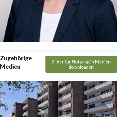
utta Morrien
Zugehörige
Bilder für Nutzung in Medien
ressekontakt
Pressesprecherin
jutta.morrien@sahle.de
Medien
downloaden
2571 81-423