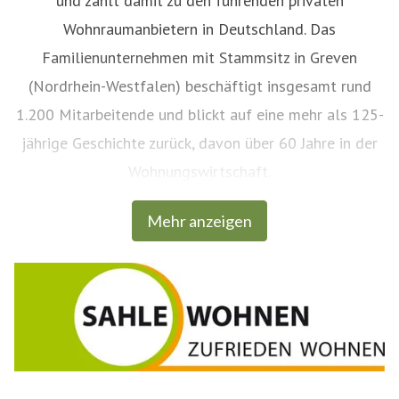
und zählt damit zu den führenden privaten
Wohnraumanbietern in Deutschland. Das
Familienunternehmen mit Stammsitz in Greven
(Nordrhein-Westfalen) beschäftigt insgesamt rund
1.200 Mitarbeitende und blickt auf eine mehr als 125-
jährige Geschichte zurück, davon über 60 Jahre in der
Wohnungswirtschaft.
Mehr anzeigen
Eine Besonderheit der Unternehmensgruppe Sahle
Wohnen ist die enge Verzahnung von Bau- und
Wohnungswirtschaft. Alle wesentlichen
Einzelleistungen von der Planung der Wohnanlagen
und Häuser über den Bau, Verkauf und Betrieb bis
hin zur dauerhaften Vermietung werden von den