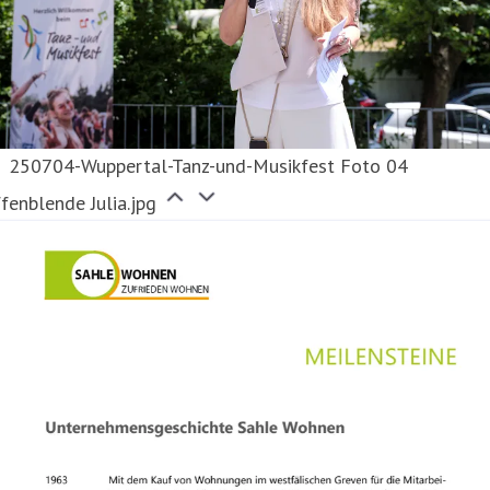
250704-Wuppertal-Tanz-und-Musikfest Foto 04
fenblende Julia.jpg